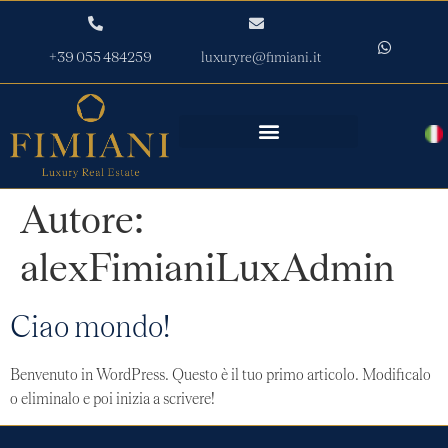
+39 055 484259
luxuryre@fimiani.it
Autore:
alexFimianiLuxAdmin
Ciao mondo!
Benvenuto in WordPress. Questo è il tuo primo articolo. Modificalo
o eliminalo e poi inizia a scrivere!