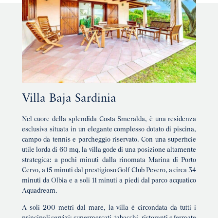
Villa Baja Sardinia
Nel cuore della splendida Costa Smeralda, è una residenza
esclusiva situata in un elegante complesso dotato di piscina,
campo da tennis e parcheggio riservato. Con una superficie
utile lorda di 60 mq, la villa gode di una posizione altamente
strategica: a pochi minuti dalla rinomata Marina di Porto
Cervo, a 15 minuti dal prestigioso Golf Club Pevero, a circa 34
minuti da Olbia e a soli 11 minuti a piedi dal parco acquatico
Aquadream.
A soli 200 metri dal mare, la villa è circondata da tutti i