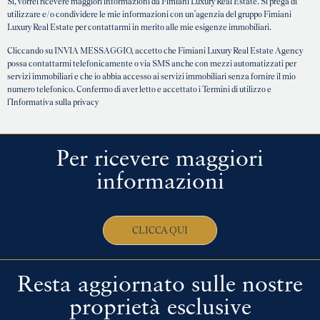
Sì, vorrei ricevere maggiori informazioni da Fimiani Luxury Real Estate. Si prega di
utilizzare e/o condividere le mie informazioni con un'agenzia del gruppo Fimiani
Luxury Real Estate per contattarmi in merito alle mie esigenze immobiliari.
Cliccando su INVIA MESSAGGIO, accetto che Fimiani Luxury Real Estate Agency
possa contattarmi telefonicamente o via SMS anche con mezzi automatizzati per
servizi immobiliari e che io abbia accesso ai servizi immobiliari senza fornire il mio
numero telefonico. Confermo di aver letto e accettato i Termini di utilizzo e
l'Informativa sulla privacy
Per ricevere maggiori
informazioni
CLICCA QUI
Resta aggiornato sulle nostre
proprietà esclusive