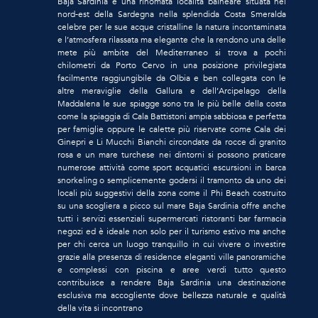
Baja Sardinia è una rinomata località balneare situata nel
nord-est della Sardegna nella splendida Costa Smeralda
celebre per le sue acque cristalline la natura incontaminata
e l’atmosfera rilassata ma elegante che la rendono una delle
mete più ambite del Mediterraneo si trova a pochi
chilometri da Porto Cervo in una posizione privilegiata
facilmente raggiungibile da Olbia e ben collegata con le
altre meraviglie della Gallura e dell’Arcipelago della
Maddalena le sue spiagge sono tra le più belle della costa
come la spiaggia di Cala Battistoni ampia sabbiosa e perfetta
per famiglie oppure le calette più riservate come Cala dei
Ginepri e Li Mucchi Bianchi circondate da rocce di granito
rosa e un mare turchese nei dintorni si possono praticare
numerose attività come sport acquatici escursioni in barca
snorkeling o semplicemente godersi il tramonto da uno dei
locali più suggestivi della zona come il Phi Beach costruito
su una scogliera a picco sul mare Baja Sardinia offre anche
tutti i servizi essenziali supermercati ristoranti bar farmacia
negozi ed è ideale non solo per il turismo estivo ma anche
per chi cerca un luogo tranquillo in cui vivere o investire
grazie alla presenza di residence eleganti ville panoramiche
e complessi con piscina e aree verdi tutto questo
contribuisce a rendere Baja Sardinia una destinazione
esclusiva ma accogliente dove bellezza naturale e qualità
della vita si incontrano