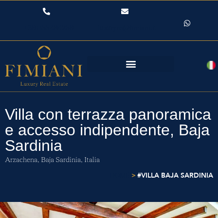
+39 055 484259
luxuryre@fimiani.it
Villa con terrazza panoramica
e accesso indipendente, Baja
Sardinia
Arzachena,
Baja Sardinia,
Italia
>
#VILLA BAJA SARDINIA
HOME