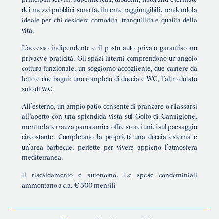
principali servizi: supermercati, tabacchi, ristoranti e fermate
dei mezzi pubblici sono facilmente raggiungibili, rendendola
ideale per chi desidera comodità, tranquillità e qualità della
vita.
L’accesso indipendente e il posto auto privato garantiscono
privacy e praticità. Gli spazi interni comprendono un angolo
cottura funzionale, un soggiorno accogliente, due camere da
letto e due bagni: uno completo di doccia e WC, l’altro dotato
solo di WC.
All’esterno, un ampio patio consente di pranzare o rilassarsi
all’aperto con una splendida vista sul Golfo di Cannigione,
mentre la terrazza panoramica offre scorci unici sul paesaggio
circostante. Completano la proprietà una doccia esterna e
un’area barbecue, perfette per vivere appieno l’atmosfera
mediterranea.
Il riscaldamento è autonomo. Le spese condominiali
ammontano a c.a. € 300 mensili